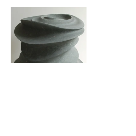
BLOG
Beiträge und
Videos
bitte hier klicken !
AKTUELLE
S
bitte hier klicken!
Jubiläumsausstellung 40 Jahre Wilke-
Atelier im Historischen Museum
Bremerhaven 06. - 21. Juni 2026.
Eröffnung 05. Juni 2026 um 18 Uhr
Skulptura 07. Juni - 26. Juli 2026 in der