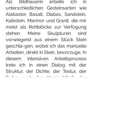
Als Bildhauerin arbeite ich in
unterschiedlichen Gesteinsarten wie
Alabaster, Basalt, Diabas,
Sandstein,
Kalkstein, Marmor und Granit, die mir
meist als Rohblöcke zur Verfügung
stehen.
Meine Skulpturen sind
vorwiegend aus einem Stück Stein
geschla-gen, wobei ich das manuelle
Arbeiten, direkt in Stein, bevorzuge. In
diesem intensiven Arbeitsprozess
trete ich in einen Dialog
mit der
Struktur, der Dichte, der Textur, der
Farbe und der Kompaktheit des
Materials. Die eigene
körperliche
Erfahrung ist hierbei das Zentrum
meiner Kreativität. Ich setze mich mit
wiederkehrenden Themen, wie
Gleichgewicht, Leichtigkeit, Präsenz,
Bewegung
und Ruhe auseinander.
Charakteristisch für meine Arbeiten
sind abstrakte, reduzierte